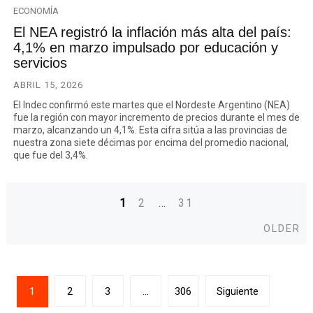
ECONOMÍA
El NEA registró la inflación más alta del país:
4,1% en marzo impulsado por educación y
servicios
ABRIL 15, 2026
El Indec confirmó este martes que el Nordeste Argentino (NEA)
fue la región con mayor incremento de precios durante el mes de
marzo, alcanzando un 4,1%. Esta cifra sitúa a las provincias de
nuestra zona siete décimas por encima del promedio nacional,
que fue del 3,4%.
1
2
…
31
Posts
Ol
OLDER
navigation
Paginación
1
2
3
…
306
Siguiente
de