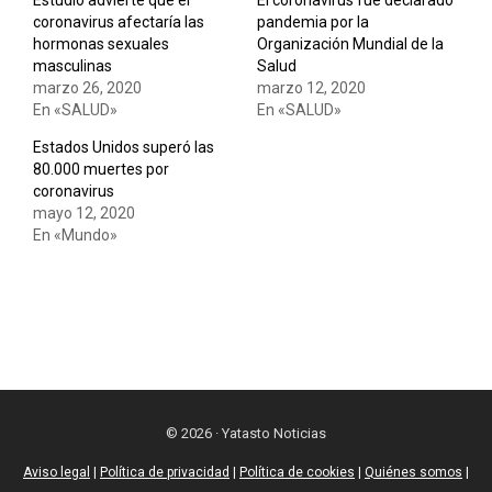
Estudio advierte que el
El coronavirus fue declarado
coronavirus afectaría las
pandemia por la
hormonas sexuales
Organización Mundial de la
masculinas
Salud
marzo 26, 2020
marzo 12, 2020
En «SALUD»
En «SALUD»
Estados Unidos superó las
80.000 muertes por
coronavirus
mayo 12, 2020
En «Mundo»
© 2026 · Yatasto Noticias
Aviso legal
|
Política de privacidad
|
Política de cookies
|
Quiénes somos
|