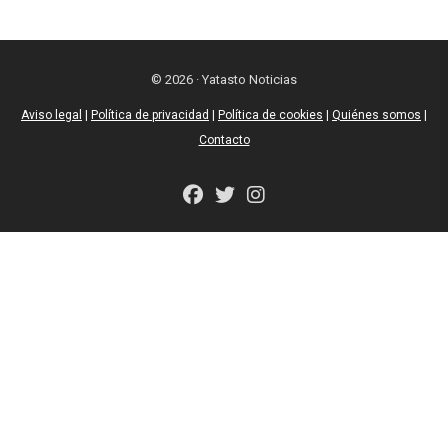
© 2026 · Yatasto Noticias
Aviso legal
|
Política de privacidad
|
Política de cookies
|
Quiénes somos
|
Contacto
fab
fab
fab
fa-
fa-
fa-
facebook
twitter
instagram