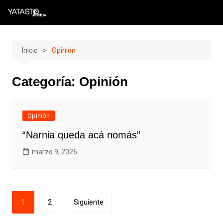
Skip
to
content
Inicio
Opinión
Categoría:
Opinión
Opinión
“Narnia queda acá nomás”
marzo 9, 2026
Paginación
1
2
Siguiente
de