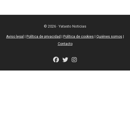
entradas
© 2026 · Yatasto Noticias
Aviso legal
|
Política de privacidad
|
Política de cookies
|
Quiénes somos
|
Contacto
fab
fab
fab
fa-
fa-
fa-
facebook
twitter
instagram