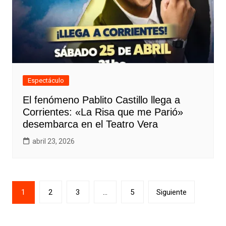
Espectáculo
El fenómeno Pablito Castillo llega a
Corrientes: «La Risa que me Parió»
desembarca en el Teatro Vera
abril 23, 2026
Paginación
1
2
3
…
5
Siguiente
de
entradas