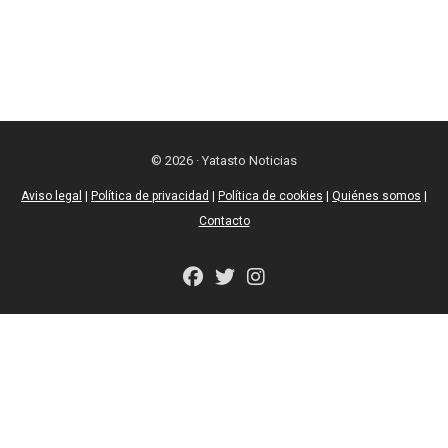
© 2026 · Yatasto Noticias
Aviso legal
|
Política de privacidad
|
Política de cookies
|
Quiénes somos
|
Contacto
fab
fab
fab
fa-
fa-
fa-
facebook
twitter
instagram