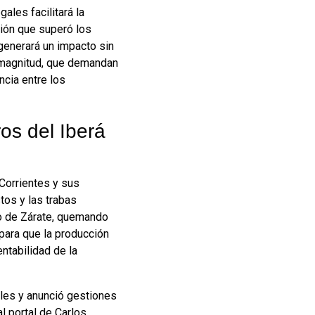
les facilitará la
rsión que superó los
 generará un impacto sin
a magnitud, que demandan
cia entre los
os del Iberá
Corrientes y sus
stos y las trabas
to de Zárate, quemando
 para que la producción
ntabilidad de la
ales y anunció gestiones
l portal de Carlos