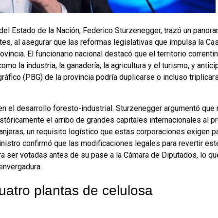
 del Estado de la Nación, Federico Sturzenegger, trazó un pan
tes, al asegurar que las reformas legislativas que impulsa la C
rovincia. El funcionario nacional destacó que el territorio corrent
mo la industria, la ganadería, la agricultura y el turismo, y antici
áfico (PBG) de la provincia podría duplicarse o incluso triplicar
en el desarrollo foresto-industrial. Sturzenegger argumentó que 
tóricamente el arribo de grandes capitales internacionales al pr
jeras, un requisito logístico que estas corporaciones exigen pa
inistro confirmó que las modificaciones legales para revertir e
ra ser votadas antes de su pase a la Cámara de Diputados, lo que
envergadura.
cuatro plantas de celulosa