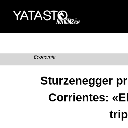
Skip
to
content
Economía
Sturzenegger pr
Corrientes: «E
tri