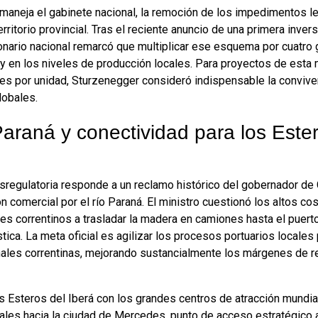
aneja el gabinete nacional, la remoción de los impedimentos lega
erritorio provincial. Tras el reciente anuncio de una primera inve
ionario nacional remarcó que multiplicar ese esquema por cuatro
y en los niveles de producción locales. Para proyectos de est
s por unidad, Sturzenegger consideró indispensable la conviven
lobales.
Paraná y conectividad para los Ester
sregulatoria responde a un reclamo histórico del gobernador de 
ón comercial por el río Paraná. El ministro cuestionó los altos co
res correntinos a trasladar la madera en camiones hasta el puer
stica. La meta oficial es agilizar los procesos portuarios locales
ales correntinas, mejorando sustancialmente los márgenes de re
los Esteros del Iberá con los grandes centros de atracción mundi
les hacia la ciudad de Mercedes, punto de acceso estratégico a