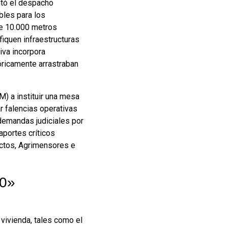
entó el despacho
bles para los
de 10.000 metros
iquen infraestructuras
iva incorpora
óricamente arrastraban
M) a instituir una mesa
r falencias operativas
 demandas judiciales por
aportes críticos
ectos, Agrimensores e
30»
vivienda, tales como el