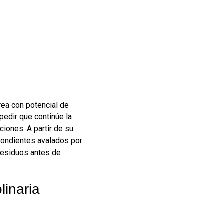
área con potencial de
mpedir que continúe la
aciones
. A partir de su
spondientes avalados por
 residuos antes de
linaria