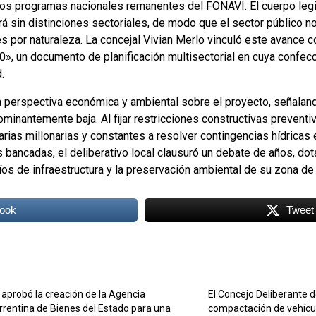
o los programas nacionales remanentes del FONAVI
. El cuerpo leg
rá sin distinciones sectoriales, de modo que el sector público no
s por naturaleza
. La concejal Vivian Merlo vinculó este avance 
, un documento de planificación multisectorial en cuya confecc
d
.
a perspectiva económica y ambiental sobre el proyecto, señalan
edominantemente baja
. Al fijar restricciones constructivas preventi
arias millonarias y constantes a resolver contingencias hídrica
as bancadas, el deliberativo local clausuró un debate de años, do
os de infraestructura y la preservación ambiental de su zona de 
ook
Tweet
 aprobó la creación de la Agencia
El Concejo Deliberante 
rrentina de Bienes del Estado para una
compactación de vehícu