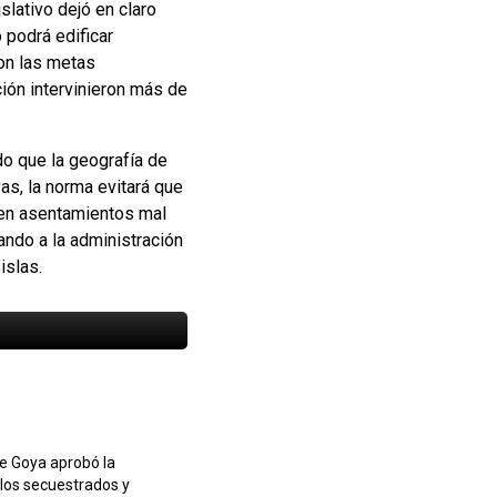
islativo dejó en claro
 podrá edificar
con las metas
ión intervinieron más de
do que la geografía de
vas, la norma evitará que
s en asentamientos mal
tando a la administración
islas
.
de Goya aprobó la
los secuestrados y