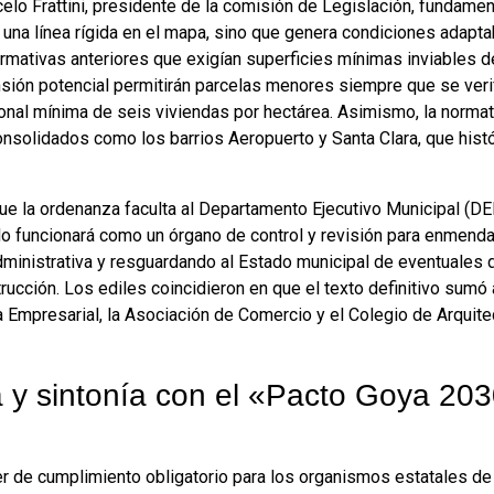
rcelo Frattini, presidente de la comisión de Legislación, fundam
r una línea rígida en el mapa, sino que genera condiciones adapta
normativas anteriores que exigían superficies mínimas inviables 
sión potencial permitirán parcelas menores siempre que se verif
ional mínima de seis viviendas por hectárea
. Asimismo, la normat
solidados como los barrios Aeropuerto y Santa Clara, que hist
 que la ordenanza faculta al Departamento Ejecutivo Municipal (DE
do funcionará como un órgano de control y revisión para enmenda
administrativa y resguardando al Estado municipal de eventuales
trucción
. Los ediles coincidieron en que el texto definitivo sumó 
 Empresarial, la Asociación de Comercio y el Colegio de Arquit
a y sintonía con el «Pacto Goya 20
r de cumplimiento obligatorio para los organismos estatales de 