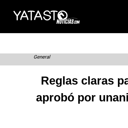
Skip
to
content
General
Reglas claras p
aprobó por unan