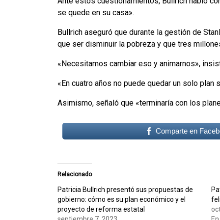
Ante estos cuestionamientos, Bullrich habló co
se quede en su casa».
Bullrich aseguró que durante la gestión de Stan
que ser disminuir la pobreza y que tres millon
«Necesitamos cambiar eso y animarnos», insistió
«En cuatro años no puede quedar un solo plan so
Asimismo, señaló que «terminaría con los plane
Comparte en Faceb
Relacionado
Patricia Bullrich presentó sus propuestas de
Pat
gobierno: cómo es su plan económico y el
fel
proyecto de reforma estatal
oc
septiembre 7, 2023
En