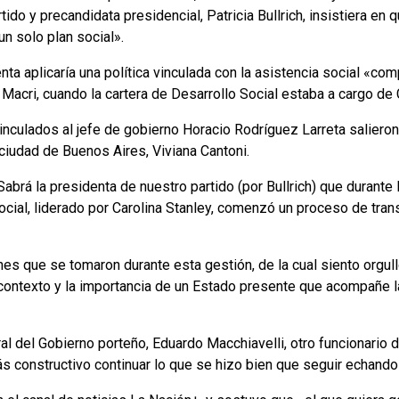
rtido y precandidata presidencial, Patricia Bullrich, insistiera en q
n solo plan social».
nta aplicaría una política vinculada con la asistencia social «co
 Macri, cuando la cartera de Desarrollo Social estaba a cargo de 
inculados al jefe de gobierno Horacio Rodríguez Larreta salieron 
 ciudad de Buenos Aires, Viviana Cantoni.
Sabrá la presidenta de nuestro partido (por Bullrich) que durante
ocial, liderado por Carolina Stanley, comenzó un proceso de tran
es que se tomaron durante esta gestión, de la cual siento orgull
 contexto y la importancia de un Estado presente que acompañe l
l del Gobierno porteño, Eduardo Macchiavelli, otro funcionario de
s constructivo continuar lo que se hizo bien que seguir echando