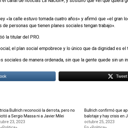
n el canal de noticias La Nación+, y sostuvo que «el que quiera
ley «la calle estuvo tomada cuatro años» y afirmó que «el gran l
es de personas que tienen planes sociales tengan trabajo».
 la titular del PRO.
cial; el plan social empobrece y lo único que da dignidad es el t
s sociales de manera ordenada, sin que la gente quede sin un i
ook
Tweet
ricia Bullrich reconoció la derrota, pero no
Bullrich confirmó que ap
icitó a Sergio Massa ni a Javier Milei
balotaje y hay crisis en
tubre 23, 2023
octubre 25, 2023
 «Politica»
En «Politica»