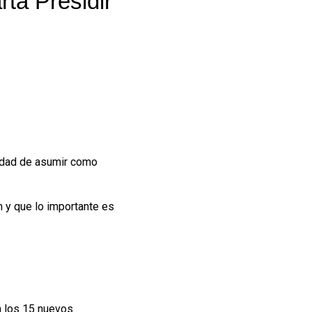
ta Presidir
lidad de asumir como
n y que lo importante es
án los 15 nuevos