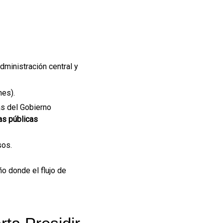
dministración central y
nes).
as del Gobierno
as públicas
sos.
ño donde el flujo de