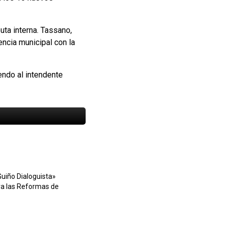
uta interna. Tassano,
encia municipal con la
endo al intendente
Guiño Dialoguista»
ra las Reformas de