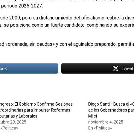
el período 2025-2027.
de 2009, pero su distanciamiento del oficialismo reabre la disp
es, se posiciona como un fuerte candidato, combinando su experi
ad «ordenada, sin deudas» y con el aguinaldo preparado, permiti
ook
Tweet
ngreso: El Gobierno Confirma Sesiones
Diego Santilli Busca el «
traordinarias para Impulsar Reformas
de los Gobernadores pa
ibutarias y Laborales
Milei
tubre 29, 2025
noviembre 4, 2025
 «Politica»
En «Politica»