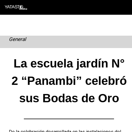
Skip
to
content
General
La escuela jardín N°
2 “Panambi” celebró
sus Bodas de Oro
De la celebración desarrollada en las instalaciones del