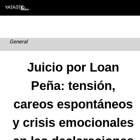
Skip
to
content
General
Juicio por Loan
Peña: tensión,
careos espontáneos
y crisis emocionales