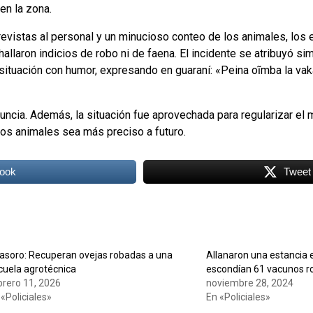
en la zona.
revistas al personal y un minucioso conteo de los animales, los 
llaron indicios de robo ni de faena. El incidente se atribuyó si
 situación con humor, expresando en guaraní: «Peina oĩmba la vak
nuncia. Además, la situación fue aprovechada para regularizar el 
los animales sea más preciso a futuro.
ook
Tweet
rasoro: Recuperan ovejas robadas a una
Allanaron una estancia e
cuela agrotécnica
escondían 61 vacunos 
brero 11, 2026
noviembre 28, 2024
 «Policiales»
En «Policiales»