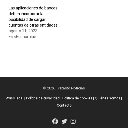
Las aplicaciones de bancos
deben incorporar la
posibilidad de cargar
cuentas de otras entidades
agosto 11, 2023
En «Economía»
© 2026 · Yatasto Noticias
Aviso legal
|
Política de privacidad
|
Política de cookies
|
Quiénes somos
|
Contacto
fab
fab
fab
fa-
fa-
fa-