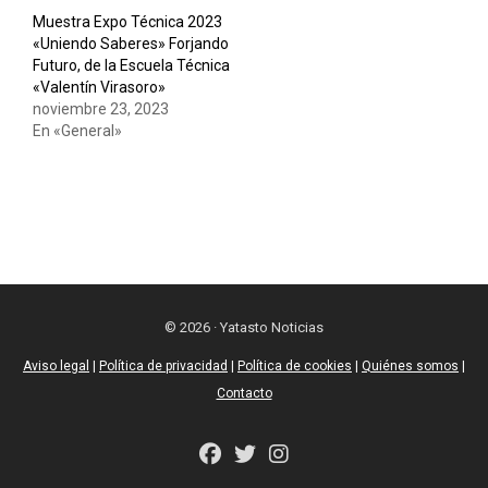
Muestra Expo Técnica 2023
«Uniendo Saberes» Forjando
Futuro, de la Escuela Técnica
«Valentín Virasoro»
noviembre 23, 2023
En «General»
© 2026 · Yatasto Noticias
Aviso legal
|
Política de privacidad
|
Política de cookies
|
Quiénes somos
|
Contacto
fab
fab
fab
fa-
fa-
fa-