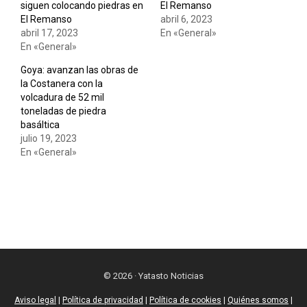
siguen colocando piedras en
El Remanso
El Remanso
abril 6, 2023
abril 17, 2023
En «General»
En «General»
Goya: avanzan las obras de
la Costanera con la
volcadura de 52 mil
toneladas de piedra
basáltica
julio 19, 2023
En «General»
© 2026 · Yatasto Noticias
Aviso legal
|
Política de privacidad
|
Política de cookies
|
Quiénes somos
|