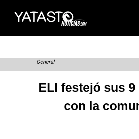
Skip
to
content
General
ELI festejó sus
con la comun