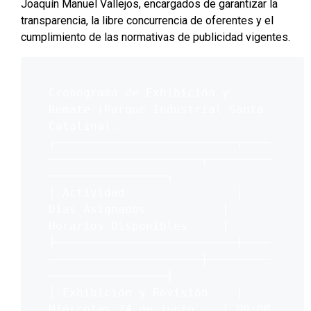
Joaquín Manuel Vallejos, encargados de garantizar la
transparencia, la libre concurrencia de oferentes y el
cumplimiento de las normativas de publicidad vigentes.
Cronograma de Exhibición y 
Remate (Parque Industrial Santa 
Catalina):

┌──────────────────────────┬────
──────────────────────┬─────────
─────────────────┐

│ Actividad                │ 
Días Asignados           │ 
Horarios Disponibles     │

├──────────────────────────┼────
──────────────────────┼─────────
─────────────────┤

│ Exhibición y Revisión    │ 
Miércoles 24 de junio    │ 09:00 