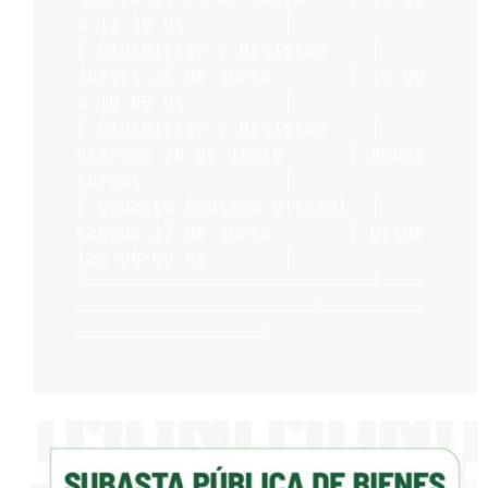
a 11:30 hs.        │

│ Exhibición y Revisión    │ 
Jueves 25 de junio       │ 16:00 
a 18:00 hs.        │

│ Exhibición y Revisión    │ 
Viernes 26 de junio      │ Ambos 
turnos             │

│ Subasta Pública Oficial  │ 
Sábado 27 de junio       │ Desde 
las 09:00 hs.      │

└──────────────────────────┴────
──────────────────────┴─────────