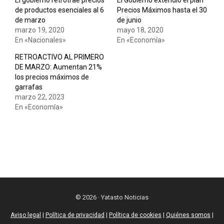
El gobierno retrotrae precios
El Gobierno extendió el plan
de productos esenciales al 6
Precios Máximos hasta el 30
de marzo
de junio
marzo 19, 2020
mayo 18, 2020
En «Nacionales»
En «Economía»
RETROACTIVO AL PRIMERO
DE MARZO: Aumentan 21%
los precios máximos de
garrafas
marzo 22, 2023
En «Economía»
© 2026 · Yatasto Noticias
Aviso legal
|
Política de privacidad
|
Política de cookies
|
Quiénes somos
|