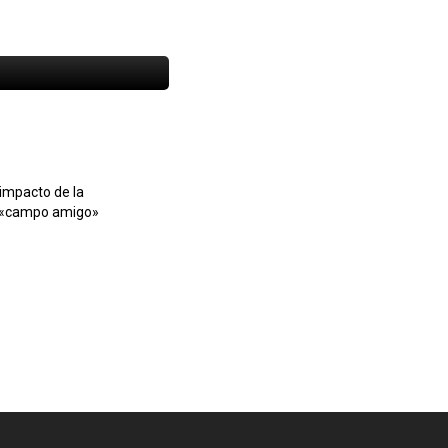
 impacto de la
l «campo amigo»