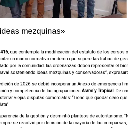
«ideas mezquinas»
.416
, que contempla la modificación del estatuto de los corsos o
olicitar un marco normativo moderno que supere las trabas de ges
alado por la comunidad; las ordenanzas deben representar el bi
arnaval sosteniendo ideas mezquinas y conservadoras”, expresar
a edición de 2026 se debió incorporar un Anexo de emergencia fi
pación y competencia de las agrupaciones
Aramí y Tropical
. De car
terrar viejas disputas comerciales: “Tiene que quedar claro que
ata”.
nsparencia de la gestión y desmintió planteos de autoritarismo: 
iempre se resolvió por decisión de la mayoría de las comparsas, 