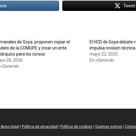
ook
Tweet
rnavales de Goya: proponen copiar el
El HCD de Goya debate 
delo de la COMUPE y crear un ente
impulsa revisión técnica
tárquico para los corsos
mayo 22, 2025
yo 26, 2026
En «General»
 «General»
Aviso legal
|
Política de privacidad
|
Política de cookies
|
Quiénes somos
|
Conta