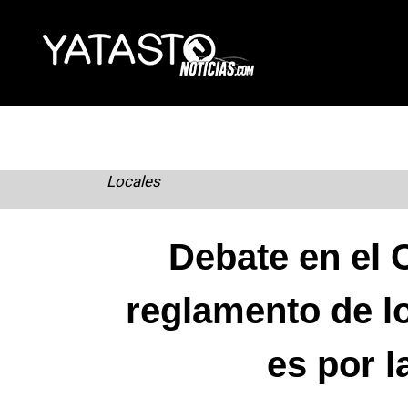
Skip
to
content
Locales
Debate en el 
reglamento de l
es por l