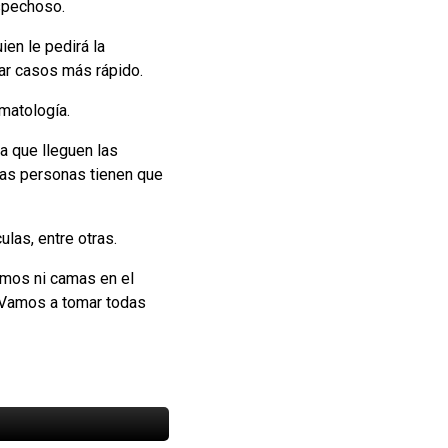
ospechoso.
ien le pedirá la
tar casos más rápido.
matología.
ta que lleguen las
 las personas tienen que
las, entre otras.
umos ni camas en el
l. Vamos a tomar todas