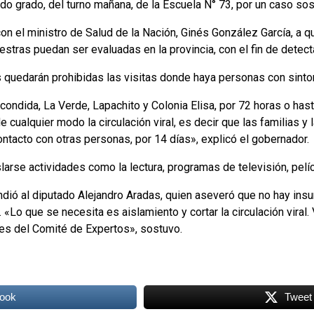
do grado, del turno mañana, de la Escuela N° 73, por un caso s
con el ministro de Salud de la Nación, Ginés González García, a qu
stras puedan ser evaluadas en la provincia, con el fin de detec
quedarán prohibidas las visitas donde haya personas con sinto
scondida, La Verde, Lapachito y Colonia Elisa, por 72 horas o has
 cualquier modo la circulación viral, es decir que las familias y
ntacto con otras personas, por 14 días», explicó el gobernador.
rse actividades como la lectura, programas de televisión, pelícu
ndió al diputado Alejandro Aradas, quien aseveró que no hay ins
. «Lo que se necesita es aislamiento y cortar la circulación vira
es del Comité de Expertos», sostuvo.
ook
Tweet