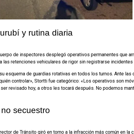
rubí y rutina diaria
l cuerpo de inspectores desplegó operativos permanentes que ar
a las retenciones vehiculares de rigor sin registrarse incidente
 su esquema de guardias rotativas en todos los turnos. Ante las
uién controlar», Stortti fue categórico: «Los operativos son móv
có ser revisado hoy, a otros les tocará después. No podemos mante
 no secuestro
ector de Tránsito giró en torno a la infracción más común en la c