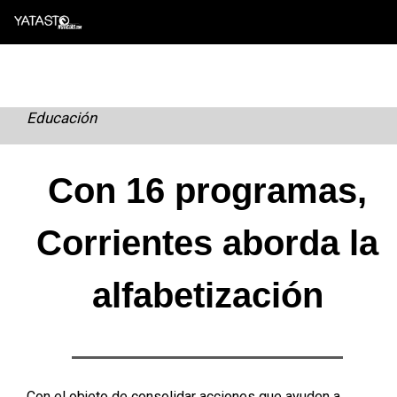
Skip
to
content
Educación
Con 16 programas,
Corrientes aborda la
alfabetización
Con el objeto de consolidar acciones que ayuden a