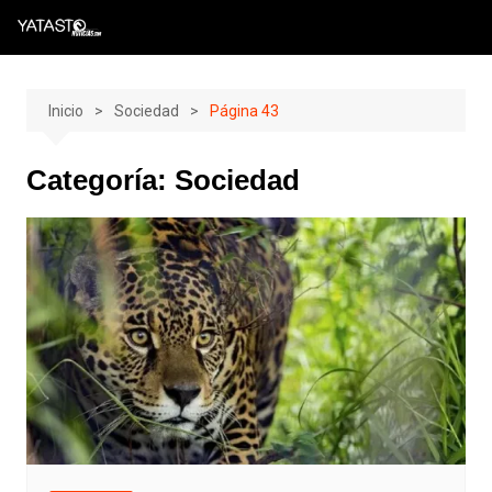
Skip
to
content
Inicio
Sociedad
Página 43
Categoría:
Sociedad