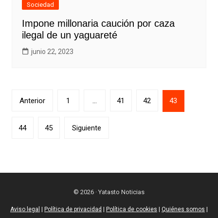
Sociedad
Impone millonaria caución por caza
ilegal de un yaguareté
junio 22, 2023
Paginación
Anterior
1
…
41
42
43
de
entradas
44
45
Siguiente
© 2026 · Yatasto Noticias
Aviso legal
|
Política de privacidad
|
Política de cookies
|
Quiénes somos
|