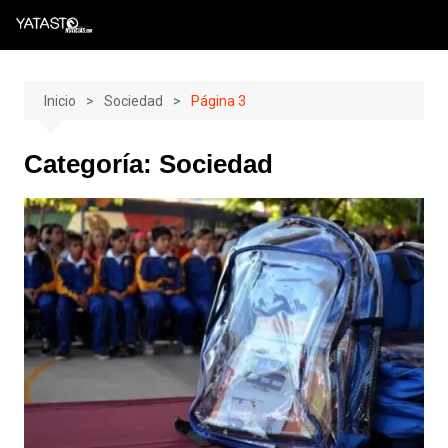
Skip
to
content
Inicio
Sociedad
Página 3
Categoría:
Sociedad