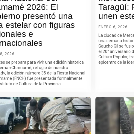
mamé 2026: El
Taragüí:
ierno presentó una
unen est
la estelar con figuras
ENERO 6, 2026
ionales e
La ciudad de Merce
ernacionales
una semana históric
Gaucho Gil se fusi
el 20° aniversario 
8, 2026
Cultura Popular, tr
es se prepara para vivir una edición histórica.
epicentro de la ide
 lema «Chamamé, refugio de nuestra
ad», la edición número 35 de la Fiesta Nacional
amamé (FNCH) fue presentada formalmente
nstituto de Cultura de la Provincia.