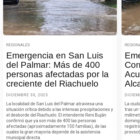
REGIONALES
REGION
Emergencia en San Luis
Eme
del Palmar: Más de 400
Corr
personas afectadas por la
Acu
creciente del Riachuelo
Alc
DICIEMBRE 30, 2025
DICIEM
La localidad de San Luis del Palmar atraviesa una
La ciuda
situación crítica debido a las intensas precipitaciones y
tras un
el desborde del Riachuelo. El intendente Reni Buján
milímet
confirmó que ya son más de 400 las personas
domingo
afectadas (aproximadamente 150 familias), de las
registr
cuales la gran mayoría depende de la asistencia
provocó
municipal directa.