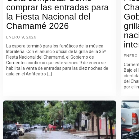
comprar las entradas para
Cha
la Fiesta Nacional del
Gob
Chamamé 2026
gril
nac
ENERO 9, 2026
int
La espera terminó para los fanáticos de la música
litoraleña. Con el anuncio oficial de la grilla de la 35ª
ENERO 
Fiesta Nacional del Chamamé, el Gobierno de
Corrientes confirmó que este viernes 9 de enero se
Corrient
habilita la venta de entradas para las diez noches de
Bajo el
gala en el Anfiteatro […]
identid
del Ch
por el I