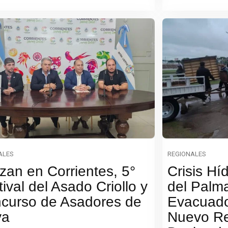
ALES
REGIONALES
zan en Corrientes, 5°
Crisis Hí
ival del Asado Criollo y
del Palm
curso de Asadores de
Evacuado
ya
Nuevo Re