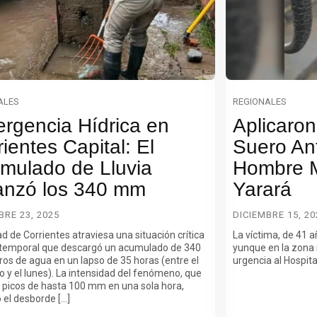
ALES
REGIONALES
rgencia Hídrica en
Aplicaron
ientes Capital: El
Suero An
mulado de Lluvia
Hombre M
anzó los 340 mm
Yarará
BRE 23, 2025
DICIEMBRE 15, 20
d de Corrientes atraviesa una situación crítica
La víctima, de 41 
 temporal que descargó un acumulado de 340
yunque en la zona 
ros de agua en un lapso de 35 horas (entre el
urgencia al Hospit
 y el lunes). La intensidad del fenómeno, que
ó picos de hasta 100 mm en una sola hora,
 el desborde […]