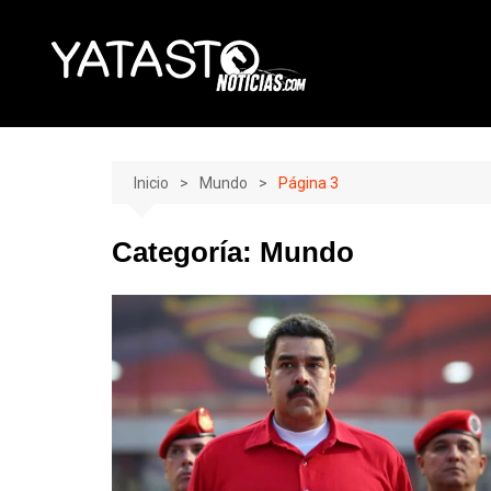
Skip
to
content
Inicio
Mundo
Página 3
Categoría:
Mundo