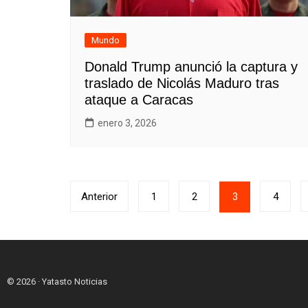
Mundo
Donald Trump anunció la captura y
traslado de Nicolás Maduro tras
ataque a Caracas
enero 3, 2026
Paginación
Anterior
1
2
3
4
de
entradas
© 2026 · Yatasto Noticias