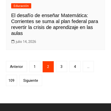
Educación
El desafío de enseñar Matemática:
Corrientes se suma al plan federal para
revertir la crisis de aprendizaje en las
aulas
julio 14, 2026
Paginación
Anterior
1
2
3
4
…
de
entradas
109
Siguiente