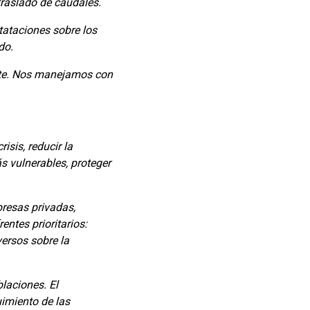
traslado de caudales.
tataciones sobre los
do.
ante. Nos manejamos con
sis, reducir la
ás vulnerables, proteger
resas privadas,
ntes prioritarios:
versos sobre la
laciones. El
imiento de las