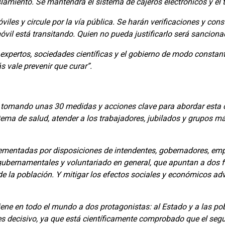
lamiento. Se mantendrá el sistema de cajeros electrónicos y el 
les y circule por la vía pública. Se harán verificaciones y cons
vil está transitando. Quien no pueda justificarlo será sanciona
r expertos, sociedades científicas y el gobierno de modo const
s vale prevenir que curar”.
tomando unas 30 medidas y acciones clave para abordar esta cri
stema de salud, atender a los trabajadores, jubilados y grupos m
mentadas por disposiciones de intendentes, gobernadores, emp
ubernamentales y voluntariado en general, que apuntan a dos fre
de la población. Y mitigar los efectos sociales y económicos ad
iene en todo el mundo a dos protagonistas: al Estado y a las pob
 decisivo, ya que está científicamente comprobado que el segu