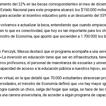
aumento del 22% en las becas correspondientes al mes de diciem
 Estado Nacional para este programa alcanzó los $150.000 millo
ara acceder al incentivo educativo junto a un descuento del 55%
lvamos a actualizar la beca, entendiendo que cuando empiece e
, en lo que es conectividad, que hoy es tan importante para los c
ministro de Economía, que apuntó que ascienden a 1.700.000 los b
ime Perczyk, Massa destacó que el programa acompaña a una ser
 «La inversión en educación tiene que ser en infraestructura, ti
tros profesores, el personal de maestranza de escuelas y unive
 capacidad de acceso a la educación pública a nuestros hijos», a
ón virtual, en la que detalló que 70.000 estudiantes atraviesan 
ersidades, el ministro de Economía definió que «no hay mayor igu
ogra cuando un chico, salga del hogar que salga, se hace de la
a una carrera universitaria, de acceder a algún programa de capac
.