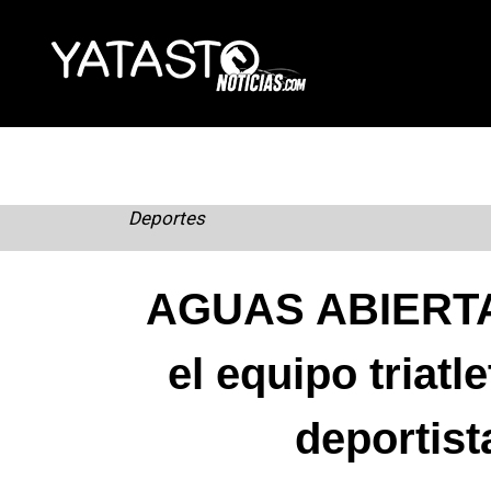
Skip
to
content
Deportes
AGUAS ABIERTAS
el equipo triat
deportist