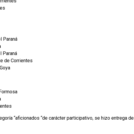
rrientes
tes
el Paraná
a
el Paraná
te de Corrientes
 Goya
 Formosa
a
ientes
egoría “aficionados “de carácter participativo, se hizo entrega 